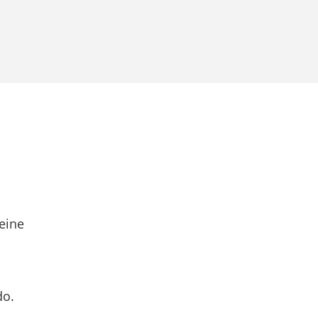
eine
do.