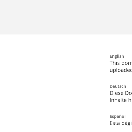
English
This dom
uploaded
Deutsch
Diese Do
Inhalte h
Español
Esta pág